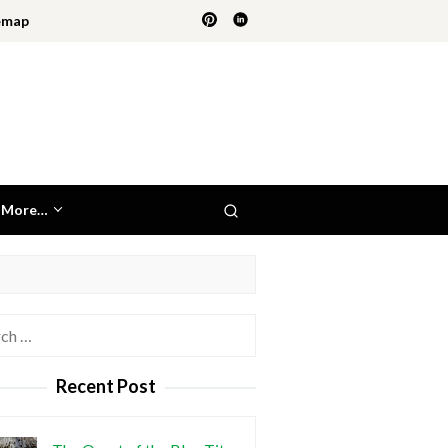
emap
More…
h
Recent Post